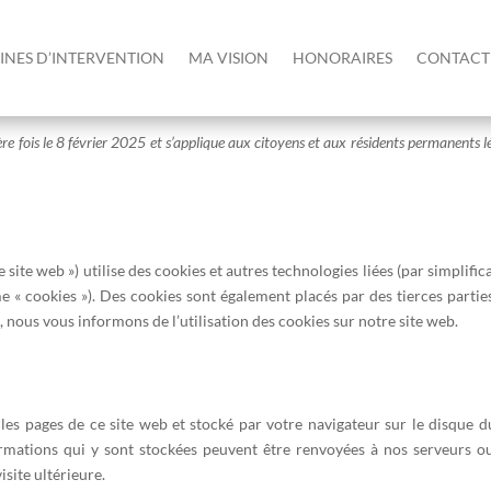
NES D’INTERVENTION
MA VISION
HONORAIRES
CONTACT
E)
ière fois le 8 février 2025 et s’applique aux citoyens et aux résidents permanents 
le site web ») utilise des cookies et autres technologies liées (par simplific
e « cookies »). Des cookies sont également placés par des tierces partie
nous vous informons de l’utilisation des cookies sur notre site web.
 les pages de ce site web et stocké par votre navigateur sur le disque d
ormations qui y sont stockées peuvent être renvoyées à nos serveurs o
isite ultérieure.