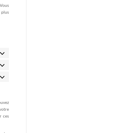
 Vous
 plus
atistiques
rketing
ouvez
votre
r ces