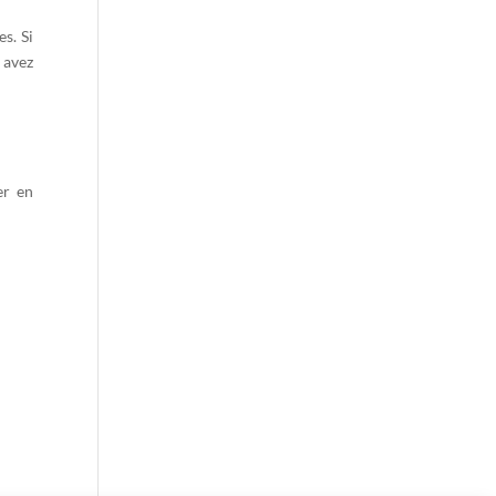
s. Si
 avez
er en