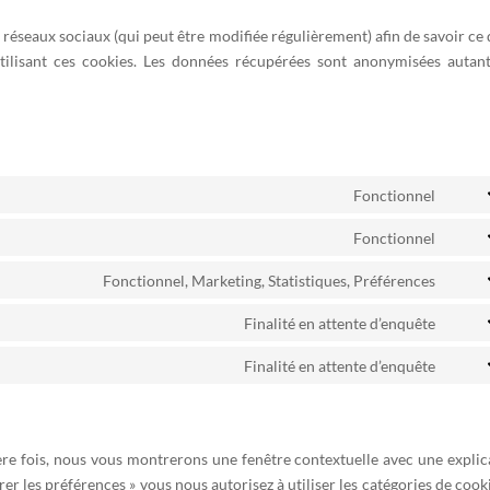
s réseaux sociaux (qui peut être modifiée régulièrement) afin de savoir ce 
utilisant ces cookies. Les données récupérées sont anonymisées autan
Fonctionnel
Cons
to
Fonctionnel
Cons
servi
to
Fonctionnel, Marketing, Statistiques, Préférences
word
Cons
servi
to
Finalité en attente d’enquête
compl
Cons
servi
to
Finalité en attente d’enquête
linke
Cons
servi
to
googl
servi
fonts
diver
ère fois, nous vous montrerons une fenêtre contextuelle avec une explic
rer les préférences » vous nous autorisez à utiliser les catégories de cook