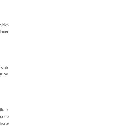
okies
lacer
ofils
alités
ke »,
 code
icité