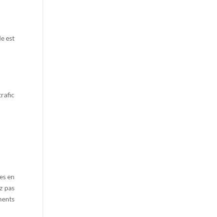
e est
trafic
es en
z pas
ments