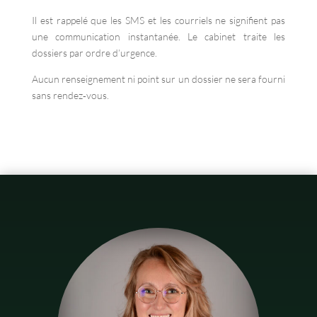
Il est rappelé que les SMS et les courriels ne signifient pas
une communication instantanée. Le cabinet traite les
dossiers par ordre d’urgence.
Aucun renseignement ni point sur un dossier ne sera fourni
sans rendez‑vous.