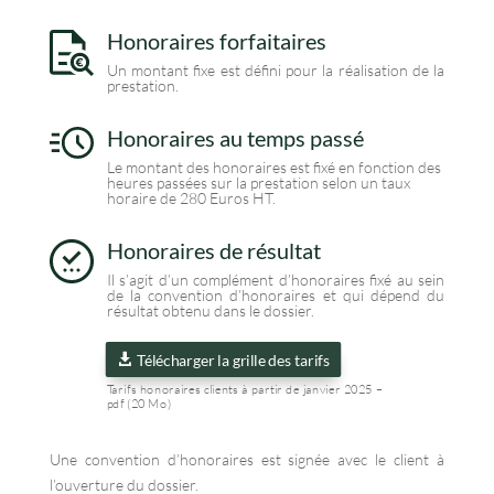
Honoraires forfaitaires
Un montant fixe est défini pour la réalisation de la
prestation.
Honoraires au temps passé
Le montant des honoraires est fixé en fonction des
heures passées sur la prestation selon un taux
horaire de 280 Euros HT.
Honoraires de résultat
Il s’agit d’un complément d’honoraires fixé au sein
de la convention d’honoraires et qui dépend du
résultat obtenu dans le dossier.
Télécharger la grille des tarifs
Tarifs honoraires clients à partir de janvier 2025 –
pdf (20 Mo)
Une convention d’honoraires est signée avec le client à
l’ouverture du dossier.