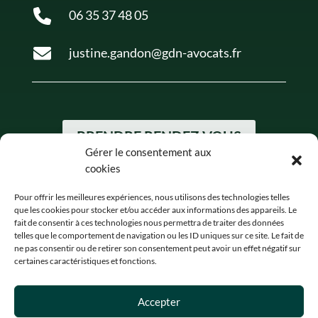
06 35 37 48 05
justine.gandon@gdn-avocats.fr
PRENDRE RENDEZ-VOUS
Gérer le consentement aux
cookies
Pour offrir les meilleures expériences, nous utilisons des technologies telles
que les cookies pour stocker et/ou accéder aux informations des appareils. Le
fait de consentir à ces technologies nous permettra de traiter des données
telles que le comportement de navigation ou les ID uniques sur ce site. Le fait de
ne pas consentir ou de retirer son consentement peut avoir un effet négatif sur
certaines caractéristiques et fonctions.
Accepter